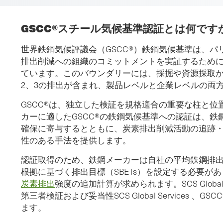
GSCC®スチール気候基準認証とは何です
世界鉄鋼気候評議会（GSCC®）鉄鋼気候基準は、パリ協
排出削減への組織のコミットメントを実証するため
ています。このバウンダリーには、採掘や資源採取か
2、3の排出が含まれ、製品レベルと企業レベルの両
GSCC®は、独立した検証を規格適合の重要な柱と
カーに適したGSCC®の鉄鋼気候基準への認証は、
確保に寄与するとともに、炭素排出削減活動の追跡
性のある手法を提供します。
認証取得のため、鉄鋼メーカーは自社の平均鉄鋼排出強
根拠に基づく排出目標（SBETs）を設定する必要が
炭素排出
強度の追加計算が求められます。SCS Global 
第三者検証および妥当性SCS Global Services 
ます。