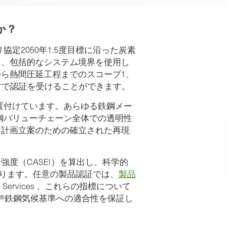
か？
定2050年1.5度目標に沿った炭素
に、包括的なシステム境界を使用し
ら熱間圧延工程までのスコープ1、
方で認証を受けることができます。
位置付けています。あらゆる鉄鋼メー
鉄鋼バリューチェーン全体での透明性
・計画立案のための確立された再現
度（CASEI）を算出し、科学的
あります。任意の製品認証では、
製品
Services 、これらの指標について
、GSCC®鉄鋼気候基準への適合性を保証し