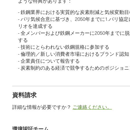
ような特典があります：
- 鉄鋼業界における実質的な炭素削減と気候変動
- パリ気候合意に基づき、2050年までに1.パリ協定
リオを達成する
- 全メンバーおよび鉄鋼メーカーに2050年まで
する
- 技術にとらわれない鉄鋼規格に参加する
- 倫理的／新しい消費者市場におけるブランド認
- 企業責任について報告する
- 炭素制約のある経済で競争するためのポジショ
資料請求
詳細な情報が必要ですか？
ご連絡ください。
環境認証チーム