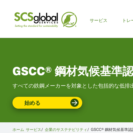
メ
サービス
トレ
イ
ン
メ
GSCC® 鋼材気候基準
ニ
ュ
すべての鉄鋼メーカーを対象とした包括的な低排
ー
始める
ホーム
サービス
/
企業のサステナビリティ
/
GSCC® 鋼材気候基準認