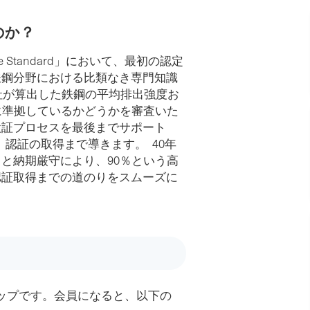
なのか？
limate Standard」において、最初の認定
鉄鋼分野における比類なき専門知識
者は、貴社が算出した鉄鋼の平均排出強度お
ard」に準拠しているかどうかを審査いた
検証プロセスを最後までサポート
dard」認証の取得まで導きます。 40年
と納期厳守により、90％という高
認証取得までの道のりをスムーズに
テップです。会員になると、以下の