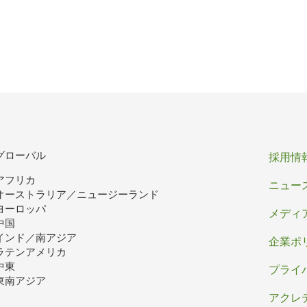
フ
グローバル
採用情
アフリカ
ッ
ニュー
オーストラリア／ニュージーランド
タ
ヨーロッパ
メディ
中国
ー
インド／南アジア
企業ポ
ラテンアメリカ
中東
プライ
東南アジア
アクレ