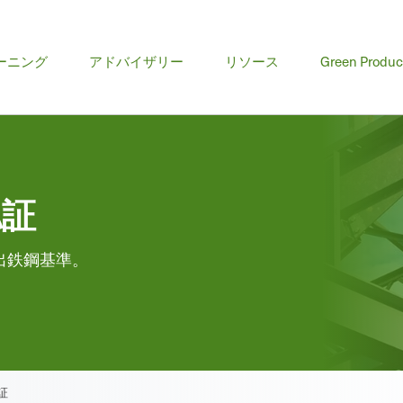
ーニング
アドバイザリー
リソース
Green Produc
認証
出鉄鋼基準。
証