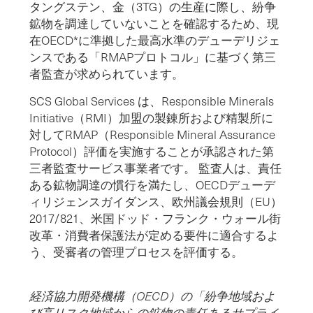
タングステン、金（3TG）の生産に際し、紛争
鉱物を調達していないことを確認するため、現
在OECD*に準拠した最高水準のデューデリジェ
ンスである「RMAPプロトコル」に基づく第三
者監査が求められています。
SCS Global Services は、Responsible Minerals
Initiative（RMI）加盟の製錬所および精製所に
対してRMAP（Responsible Mineral Assurance
Protocol）評価を実施することが承認された第
三者監査サービス事業者です。 監査人は、責任
ある鉱物調達の慣行を満たし、OECDデューデ
ィリジェンスガイダンス、欧州議会規則（EU）
2017/821、米国ドッド・フランク・ウォール街
改革・消費者保護法が定める要件に適合するよ
う、受審者の管理プロセスを評価する。
経済協力開発機構（OECD）の「紛争地域およ
び高リスク地域からの鉱物の責任あるサプライ