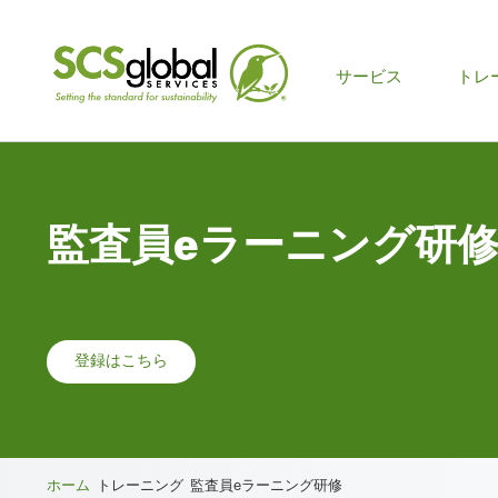
メ
サービス
トレ
イ
ン
メ
監査員eラーニング研
ニ
ュ
ー
登録はこちら
ホーム
トレーニング
監査員eラーニング研修