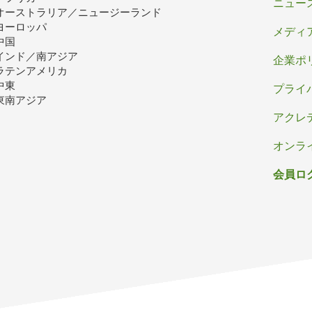
ッ
ニュー
オーストラリア／ニュージーランド
タ
ヨーロッパ
メディ
中国
ー
インド／南アジア
企業ポ
ラテンアメリカ
中東
プライ
東南アジア
アクレ
オンラ
会員ロ