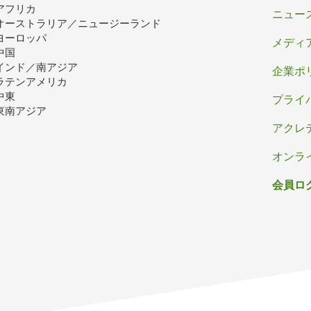
アフリカ
ッ
ニュー
オーストラリア／ニュージーランド
タ
ヨーロッパ
メディ
中国
ー
インド／南アジア
企業ポ
ラテンアメリカ
中東
プライ
東南アジア
アクレ
オンラ
会員ロ