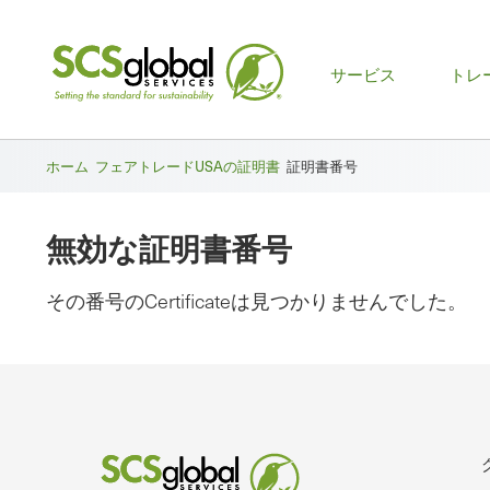
メ
サービス
トレ
イ
ン
ホーム
フェアトレードUSAの証明書
証明書番号
メ
無効な証明書番号
ニ
ュ
その番号のCertificateは見つかりませんでした。
ー