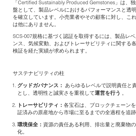
「Certified Sustainably Produced Gems
盤として、製品レベルにおけるパフォーマンスと透
を確立しています。小売業者やその顧客に対し、こ
は他にありません。
SCS-007規格に基づく認証を取得するには、製品
ンス、気候変動、およびトレーサビリティに関する
検証を経た実績が求められます。
サステナビリティの柱
グッドガバナンス：
あらゆるレベルで説明責任と
運営を行う
とし、透明性と誠実さを重視して
。
トレーサビリティ：
各宝石は、ブロックチェーンを
証済みの原産地から市場に至るまでの全過程を追跡
環境保全：
資源の責任ある利用、排出量と廃棄物の
化。