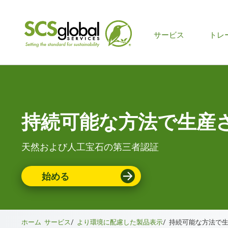
メ
サービス
トレ
イ
ン
メ
持続可能な方法で生産
ニ
ュ
天然および人工宝石の第三者認証
ー
始める
ホーム
サービス
/
より環境に配慮した製品表示
/
持続可能な方法で