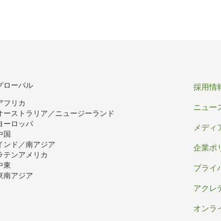
フ
グローバル
採用情
アフリカ
ッ
ニュー
オーストラリア／ニュージーランド
ヨーロッパ
タ
メディ
中国
ー
インド／南アジア
企業ポ
ラテンアメリカ
中東
プライ
東南アジア
アクレ
オンラ