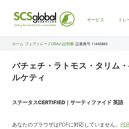
メ
サービス
トレ
イ
ン
ホーム
フェアトレードUSAの証明書
証書番号 11445883
メ
バチェチ・ラトモス・タリム・
ニ
ルケティ
ュ
ー
ステータス
CERTIFIED
｜
サーティファイド
英語
あなたのブラウザはPDFに対応していません。
P