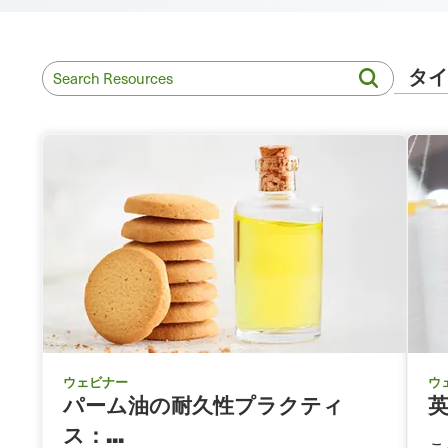
レ
ッ
ド
ク
ラ
ム
ウェビナー
ウ
パーム油の耐久性プラクティ
英
ス：...