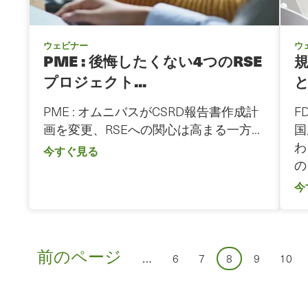
ウェビナー
ウ
PME : 後悔したくない4つのRSE
プロジェクト...
と.
PME : オムニバスがCSRD報告書作成計
F
画を変更、RSEへの関心は高まる一方...
国
わ
今すぐ見る
の
今
ペ
前
前のページ
…
ペ
ペ
ペ
ペ
ペ
6
7
8
9
10
ー
の
ー
ー
ー
ー
ー
ジ
ペ
ジ
ジ
ジ
ジ
ジ
ネ