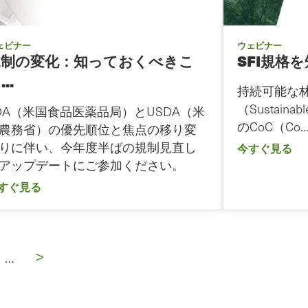
ェビナー
ウェビナー
規制の変化：知っておくべきこ
SFI規格を知
..
持続可能な
（Sustainable
DA（米国食品医薬品局）とUSDA（米
のCoC（Co..
農務省）の優先順位と焦点の移り変
りに伴い、今年度半ばの規制見直し
今すぐ見る
アップデートにご参加ください。
すぐ見る
次
>
…
の
ペ