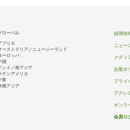
ー
ジ
フ
グローバル
採用情
アフリカ
ッ
ニュー
オーストラリア／ニュージーランド
タ
ヨーロッパ
メディ
中国
ー
インド／南アジア
企業ポ
ラテンアメリカ
中東
プライ
東南アジア
アクレ
オンラ
会員ロ