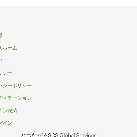
報
スルーム
ア
リシー
バシーポリシー
ディテーション
イン決済
グイン
とつながるSCS Global Services