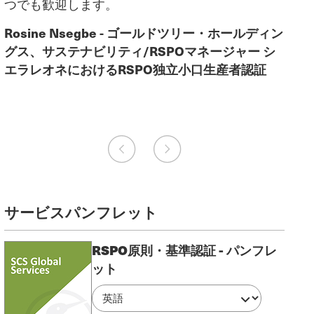
つでも歓迎します。
一緒
ン
Rosine Nsegbe - ゴールドツリー・ホールディン
フロ
グス、サステナビリティ/RSPOマネージャー シ
GOP
エラレオネにおけるRSPO独立小口生産者認証
ージ
SC
サービスパンフレット
RSPO原則・基準認証 - パンフレ
ット