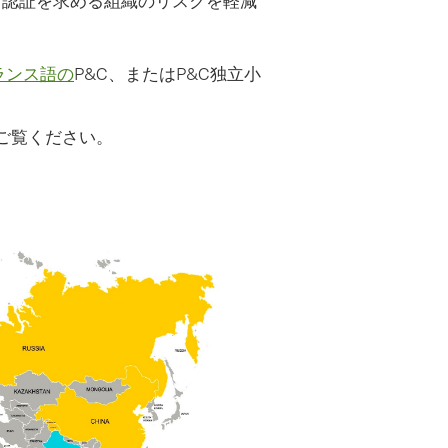
、認証を求める組織のリスクを軽減
立ちました。
Rosine Nsegbe - ゴールドツリー・ホールディ
グス、サステナビリティ/RSPOマネージャー シ
ランス語の
P&C、またはP&C独立小
エラレオネにおけるRSPO独立小口生産者認証
ご覧ください。