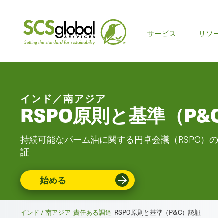
サービス
リソ
インド／南アジア
RSPO原則と基準（P&
持続可能なパーム油に関する円卓会議（RSPO）
証
始める
インド / 南アジア
責任ある調達
RSPO原則と基準（P&C）認証