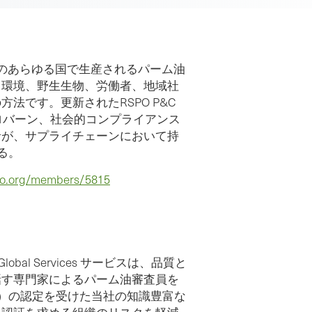
アのあらゆる国で生産されるパーム油
、環境、野生生物、労働者、地域社
法です。更新されたRSPO P&C
ロバーン、社会的コンプライアンス
者が、サプライチェーンにおいて持
る。
po.org/members/5815
Adriana Cala氏のプロ意識、専門知識、そして認
証審査の際にサプライチェーン認証に関するGap
と審査員の期待を説明してくれたアプローチに
謝します。このアプローチは、私たちのサプラ
bal Services サービスは、品質と
話す専門家によるパーム油審査員を
チェーンシステムに対する見解を広げるために
S）の認定を受けた当社の知識豊富な
いに役立ち、私たちのシステムを改善するのに