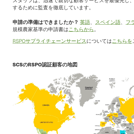
スタッフは、迅速で親切な顧客サービスを最優先し
するために監査を徹底しています。
申請の準備はできましたか？
英語
、
スペイン語
、
フ
規模農家基準の申請書は
こちらから
。
RSPOサプライチェーンサービス
については
こちらを
SCSのRSPO認証顧客の地図