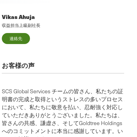
Vikas Ahuja
収益担当上級副社長
連絡先
お客様の声
SCS Global Services チームの皆さん、私たちの証
SC
明書の完成と取得というストレスの多いプロセス
験、
感
において、私たちに敬意を払い、忍耐強く対応し
に関
イ
ていただきありがとうございました。私たちは、
まし
大
皆さんの共感、謙虚さ、そしてGoldtree Holdings
私た
役
へのコミットメントに本当に感謝しています。い
の企