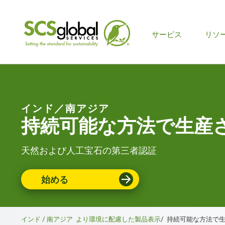
サービス
リソ
インド／南アジア
持続可能な方法で生産
天然および人工宝石の第三者認証
始める
インド / 南アジア
より環境に配慮した製品表示
/
持続可能な方法で