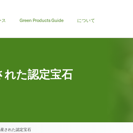
ース
Green Products Guide
について
された認定宝石
生産された認定宝石