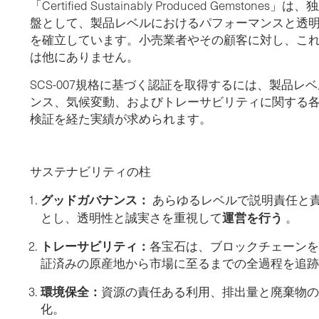
「Certified Sustainably Produced Gems
盤として、製品レベルにおけるパフォーマンスと透
を確立しています。小売業者やその顧客に対し、こ
は他にありません。
SCS-007規格に基づく認証を取得するには、製品
ンス、気候変動、およびトレーサビリティに関する
検証を経た実績が求められます。
サステナビリティの柱
グッドガバナンス：
あらゆるレベルで説明責任と
運営を行う
とし、透明性と誠実さを重視して
。
トレーサビリティ：
各宝石は、ブロックチェーンを
証済みの原産地から市場に至るまでの全過程を追跡
環境保全：
資源の責任ある利用、排出量と廃棄物の
化。