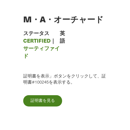
メ
イ
ン
M・A・オーチャード
コ
ン
テ
ステータス
英
ン
CERTIFIED
｜
語
ツ
サーティファイ
へ
ド
ス
キ
ッ
プ
証明書を表示」ボタンをクリックして、証
明書#100245を表示する。
証明書を見る