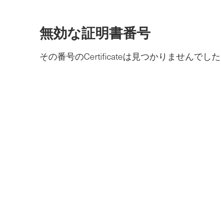
メ
イ
ン
無効な証明書番号
コ
ン
テ
その番号のCertificateは見つかりませんでし
ン
ツ
へ
ス
キ
ッ
プ