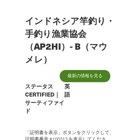
メ
イ
ン
インドネシア竿釣り・
コ
ン
手釣り漁業協会
テ
ン
（AP2HI）- B（マウ
ツ
へ
メレ）
ス
キ
ッ
最新の情報を見る
プ
ステータス
英
CERTIFIED
｜
語
サーティファイ
ド
「証明書を表示」ボタンをクリックして、
証明書番号 #100313 を表示してくださ