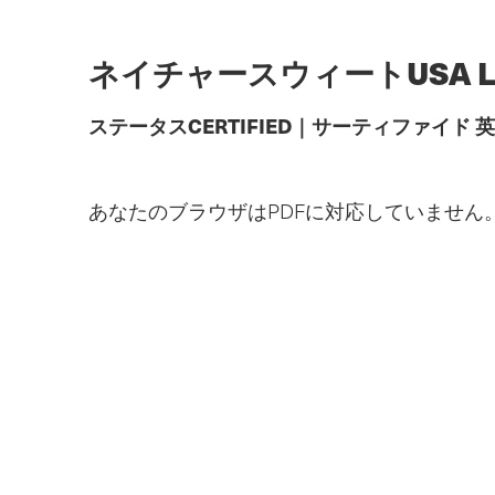
メ
イ
ン
ネイチャースウィートUSA L
コ
ン
テ
ステータス
CERTIFIED
｜
サーティファイド
英
ン
ツ
へ
あなたのブラウザはPDFに対応していません
ス
キ
ッ
プ