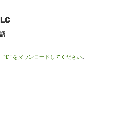
LC
語
。
PDFをダウンロードしてください
。