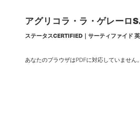
メ
イ
ン
アグリコラ・ラ・ゲレーロS.A
コ
ン
テ
ステータス
CERTIFIED
｜
サーティファイド
英
ン
ツ
へ
ス
あなたのブラウザはPDFに対応していません
キ
ッ
プ