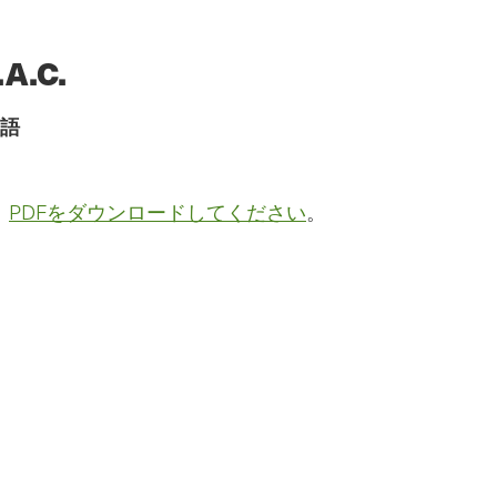
.C.
語
。
PDFをダウンロードしてください
。