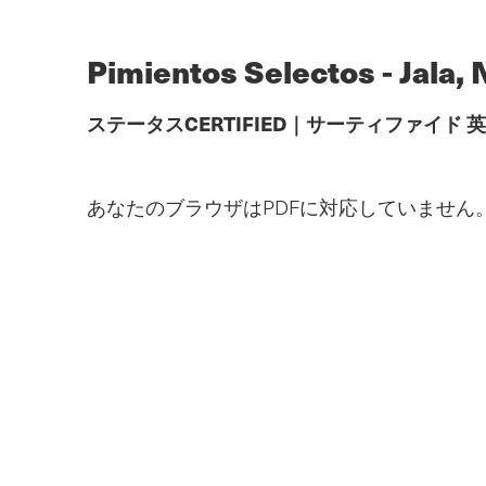
メ
イ
ン
Pimientos Selectos - Jala, 
コ
ン
テ
ステータス
CERTIFIED
｜
サーティファイド
英
ン
ツ
へ
ス
あなたのブラウザはPDFに対応していません
キ
ッ
プ