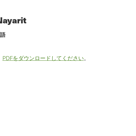
Nayarit
語
。
PDFをダウンロードしてください
。