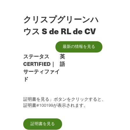
メ
イ
ン
クリスプグリーンハ
コ
ン
ウス S de RL de CV
テ
ン
ツ
最新の情報を見る
へ
ス
ステータス
英
キ
CERTIFIED
｜
語
ッ
サーティファイ
プ
ド
証明書を見る」ボタンをクリックすると、
証明書#100199が表示されます。
証明書を見る