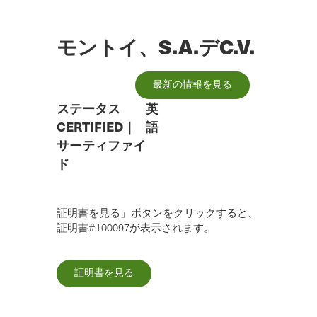
メ
イ
ン
モントイ、S.A.デC.V.
コ
ン
テ
最新の情報を見る
ン
ツ
ステータス
英
へ
CERTIFIED
｜
語
ス
サーティファイ
キ
ド
ッ
プ
証明書を見る」ボタンをクリックすると、
証明書#100097が表示されます。
証明書を見る